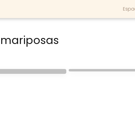
Espa
 mariposas
HABITACIONES INFANTILES
Decorar dormitorios
con mariposas
con mariposas