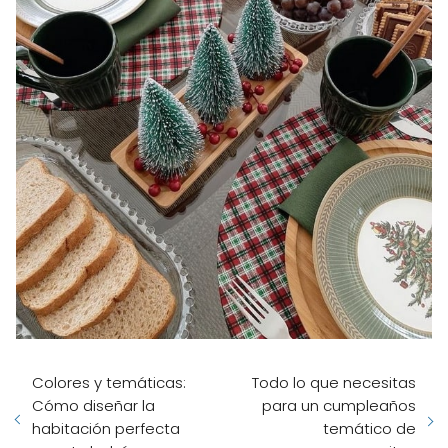
Colores y temáticas:
Todo lo que necesitas
Cómo diseñar la
para un cumpleaños
habitación perfecta
temático de