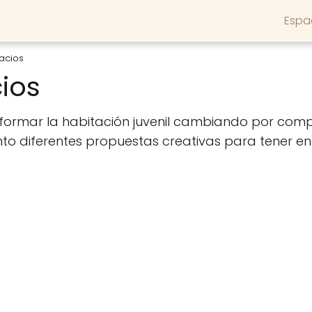
Espa
acios
ios
eformar la habitación juvenil cambiando por com
nto diferentes propuestas creativas para tener en