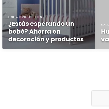
HABITACIONES DE BEBES
¿Estás esperando un
MANU
bebé? Ahorra en
Hu
decoración y productos
v