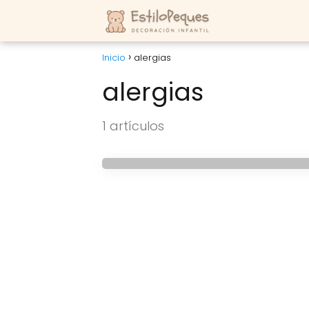
Inicio
alergias
alergias
HABITACIONES DE BEBES
Ideas de decoración 
1 artículos
alergias en primave