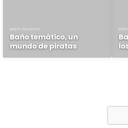
BAÑOS INFANTILES
BAÑOS
Baño temático, un
Ba
mundo de piratas
lo