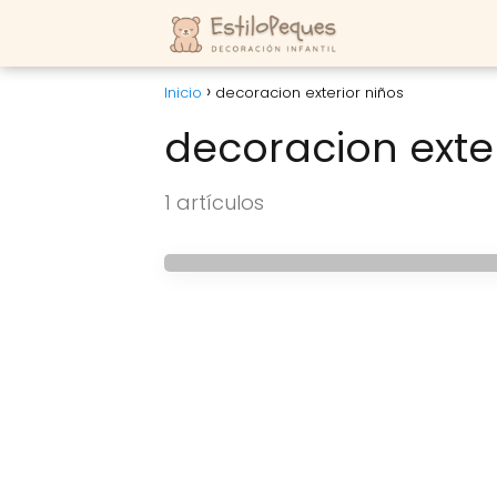
Inicio
decoracion exterior niños
decoracion exter
FIESTAS INFANTILES
1 artículos
Fiesta pequeña y col