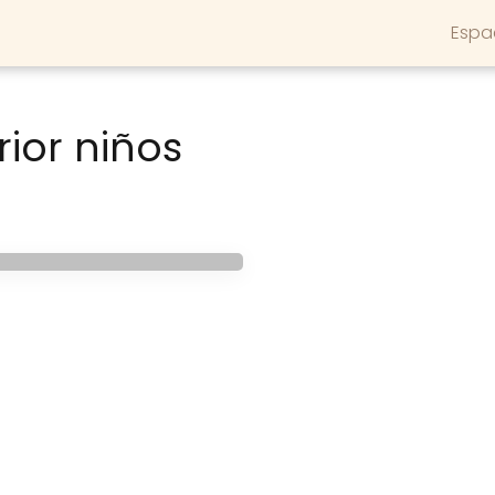
Espa
ior niños
orida