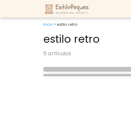
Inicio
estilo retro
estilo retro
HABITACIONES DE BEBES
Mantas de crochet p
5 artículos
HABITACIONES INFANTILES
habitaciones infantil
Habitación infantil r