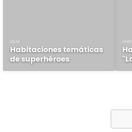
IDEAS
HABIT
Habitaciones temáticas
Ha
de superhéroes
"L