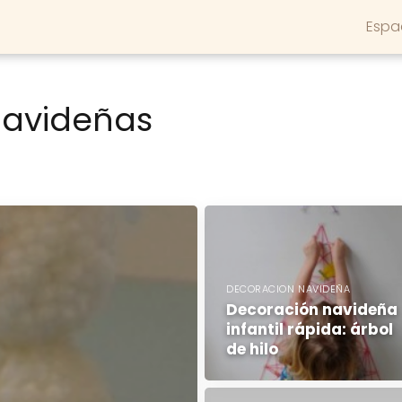
Espa
avideñas
DECORACION NAVIDEÑA
Decoración navideña
infantil rápida: árbol
de hilo