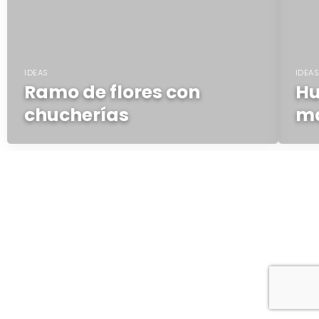
IDEAS
IDEA
Ramo de flores con
Hu
chucherías
m