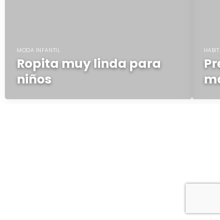
MODA INFANTIL
HABI
Ropita muy linda para
Pr
niños
ma