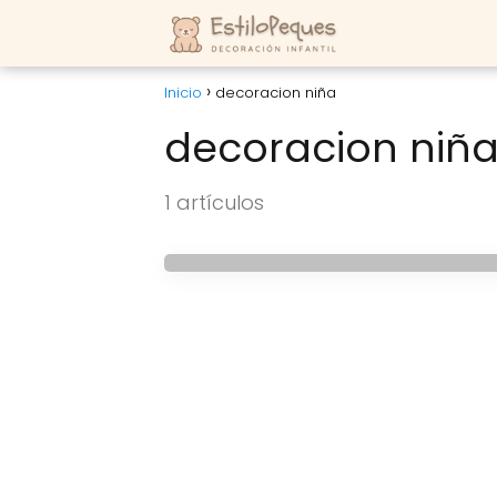
Inicio
decoracion niña
decoracion niñ
HABITACIONES INFANTILES
1 artículos
Corazones