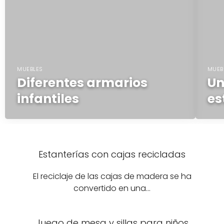
MUEBLES
MUEB
Diferentes armarios
Un
infantiles
es
Estanterías con cajas recicladas
El reciclaje de las cajas de madera se ha
convertido en una…
Juego de mesa y sillas para niños