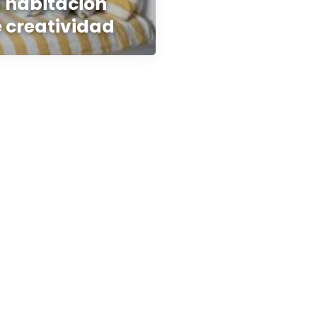
a habitación
e creatividad