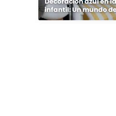
Decoración azul en l
infantil: Un mundo d