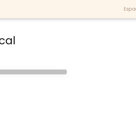
Espa
cal
pequeño músico