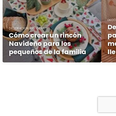
DECO
De
DECORACION NAVIDEÑA
Cómo crear un rincón
pa
Navideño para los
má
pequeños de la familia
ll