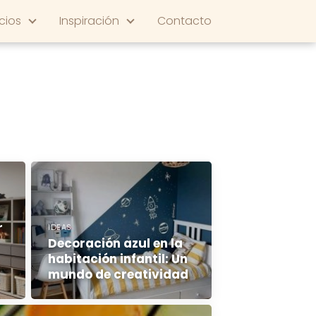
cios
Inspiración
Contacto
r
IDEAS
Decoración azul en la
habitación infantil: Un
mundo de creatividad