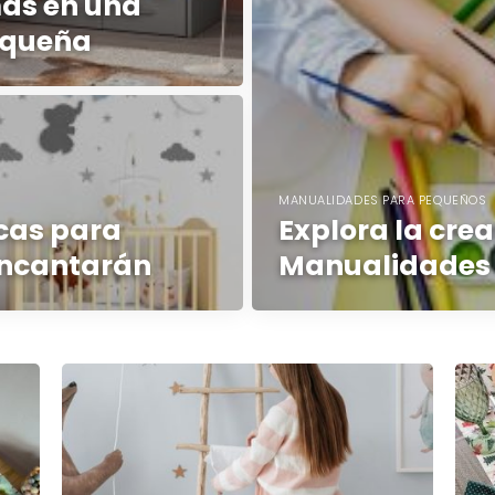
as en una
pequeña
MANUALIDADES PARA PEQUEÑOS
cas para
Explora la crea
encantarán
Manualidades d