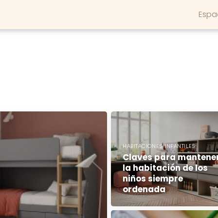
Espa
HABITACIONES INFANTILES
Claves para mantene
la habitación de los
niños siempre
ordenada