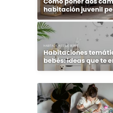
Cómo poner dos cam
habitación juvenil 
HABITACIONES DE BEBES
Habitaciones temáti
bebés: ideas que te 