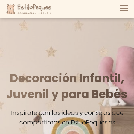
Decoración Infantil,
Juvenil y para Bebés
Inspírate con las ideas y consejos que
compartimos en EstiloPeques.es