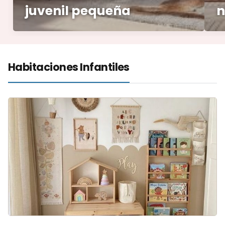
juvenil pequeña
n
Habitaciones Infantiles