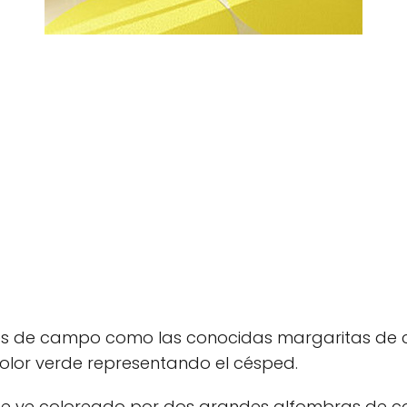
ores de campo como las conocidas margaritas de c
lor verde representando el césped.
o se ve coloreado por dos grandes alfombras de 