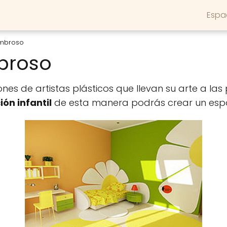
Espa
ombroso
broso
es de artistas plásticos que llevan su arte a l
ón infantil
de esta manera podrás crear un espac