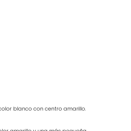
olor blanco con centro amarillo.
color amarillo y una más pequeña