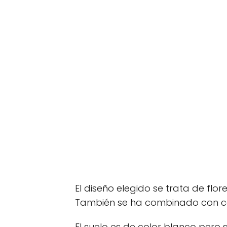
El diseño elegido se trata de fl
También se ha combinado con co
El suelo es de color blanco per