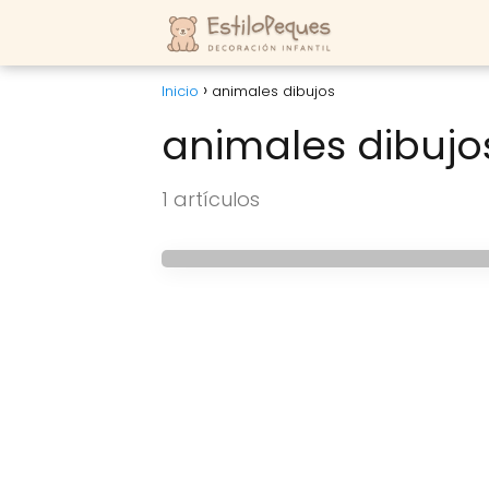
Inicio
animales dibujos
animales dibujo
MANUALIDADES PARA PEQUEÑOS
Realiza un cangrejo, u
1 artículos
cerdito con tus prop