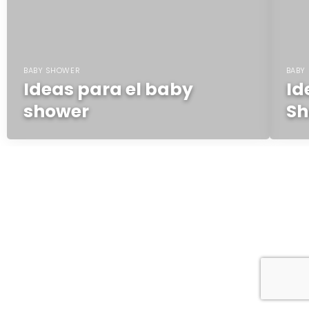
BABY SHOWER
BABY
Ideas para el baby
Id
shower
Sh