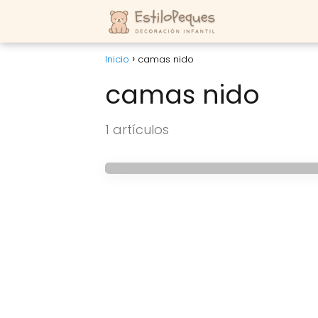
Inicio
camas nido
camas nido
HABITACIONES INFANTILES
Tres ideas para eco
1 artículos
espacio en el dormito