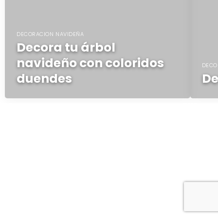
DECORACION NAVIDEÑA
Decora tu árbol
navideño con coloridos
DECO
duendes
De