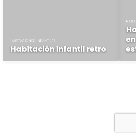
HABIT
Ha
en
HABITACIONES INFANTILES
Habitación infantil retro
es