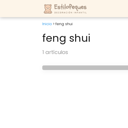
Inicio
feng shui
feng shui
IDEAS
Feng Shui para la ha
1 artículos
infantil