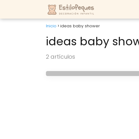
Inicio
ideas baby shower
ideas baby sho
BABY SHOWER
2 artículos
Ideas para el baby 