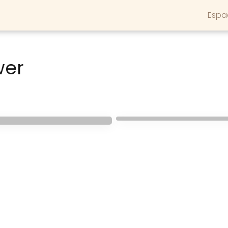
Espa
wer
BABY SHOWER
Decorando un baby
shower
shower