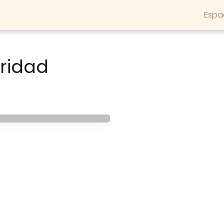
Espa
ridad
ara niños