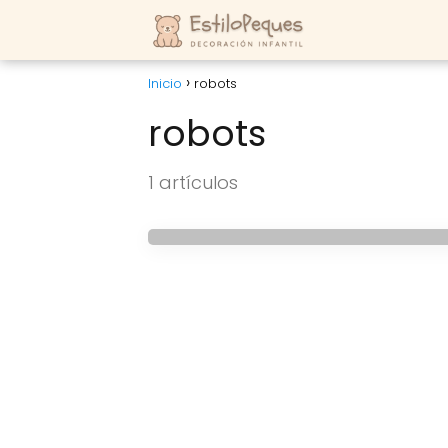
Inicio
robots
robots
HABITACIONES DE BEBES
Habitación para beb
1 artículos
en la ciencia ficción