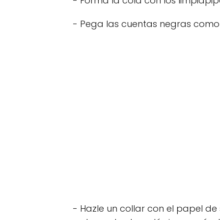
- Forma la cola con los limpiapip
- Pega las cuentas negras como o
- Hazle un collar con el papel 