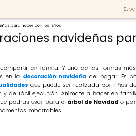
Espa
eñas para hacer con los niños
oraciones navideñas par
ompartir en familia. Y una de las formas má
os en la
decoración navideña
del hogar. Es po
alidades
que puede ser realizada por niños d
r y de fácil ejecución. Anímate a hacer en famil
ue podrás usar para el
árbol de Navidad
o para
 momentos imborrables.