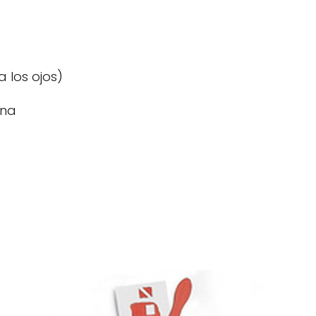
 los ojos)
ina