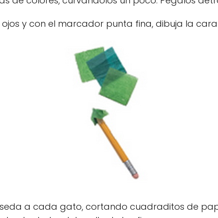
as de colores, curvándolos un poco. Pégalos detrá
jos y con el marcador punta fina, dibuja la cara
de seda a cada gato, cortando cuadraditos de pap