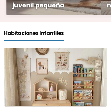
juvenil pequeña
n
Habitaciones Infantiles