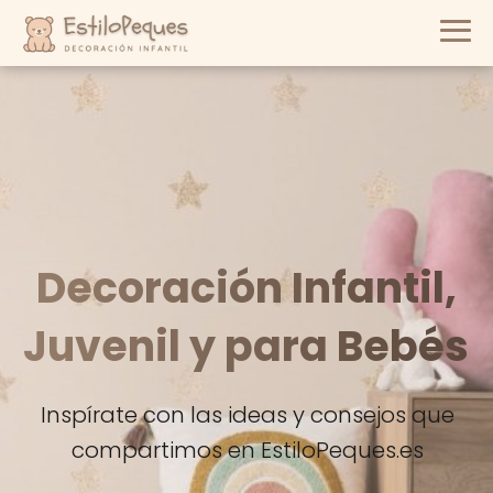
Decoración Infantil,
Juvenil y para Bebés
Inspírate con las ideas y consejos que
compartimos en EstiloPeques.es