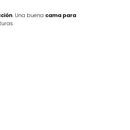
cción
. Una buena
cama para
turas.