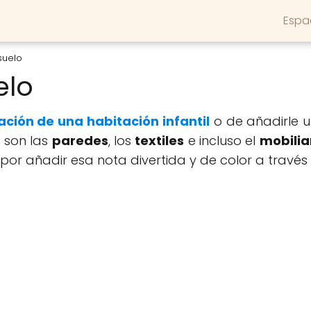
Espa
 suelo
elo
ción de una habitación infantil
o de añadirle u
s son las
paredes
, los
textiles
e incluso el
mobilia
por añadir esa nota divertida y de color a través