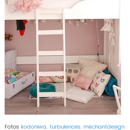
Fotos
kodoniwa
.
turbulences
.
mechantdesign
.