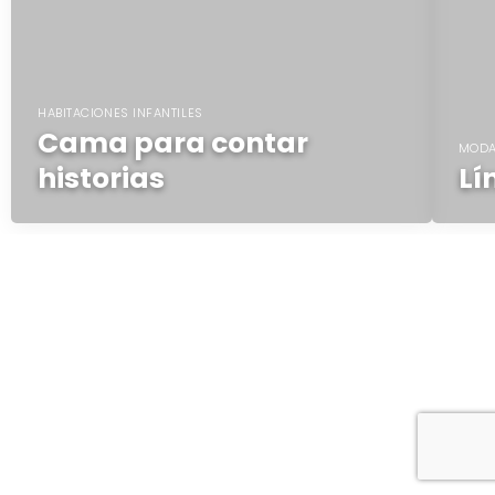
HABITACIONES INFANTILES
Cama para contar
MODA
historias
Lí