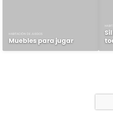
HABI
Si
HABITACIÓN DE JUEGOS
Muebles para jugar
to