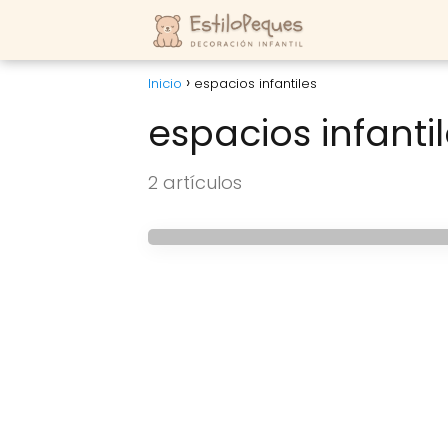
Inicio
espacios infantiles
espacios infanti
IDEAS
2 artículos
Camas infantiles en