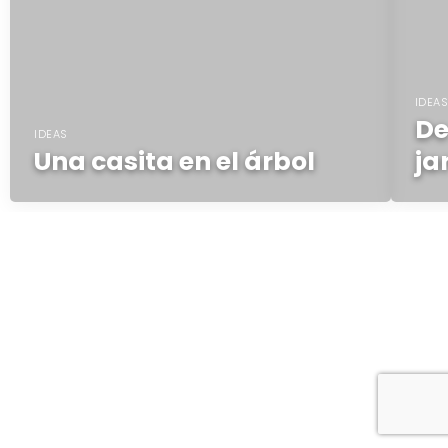
IDEA
De
IDEAS
Una casita en el árbol
ja