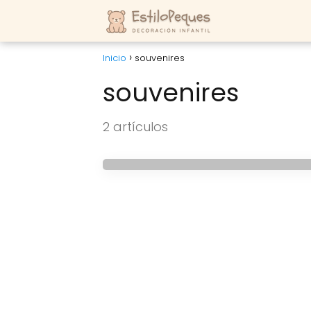
Inicio
souvenires
souvenires
IDEAS
2 artículos
Portalápices estilo L