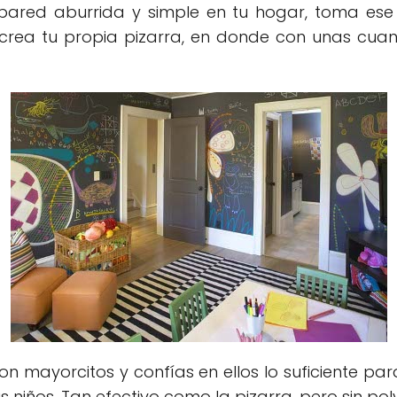
red aburrida y simple en tu hogar, toma ese 
crea tu propia pizarra, en donde con unas cuant
son mayorcitos y confías en ellos lo suficiente p
us niños. Tan efectivo como la pizarra, pero sin pol