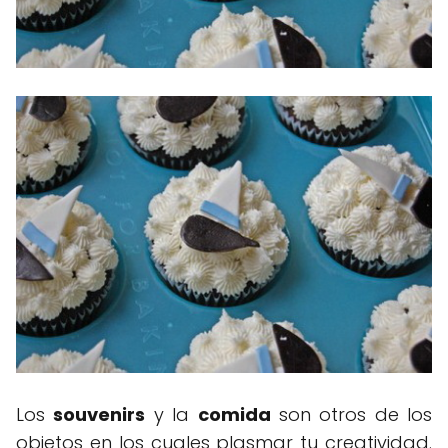
Los
souvenirs
y la
comida
son otros de los
objetos en los cuales plasmar tu creatividad.