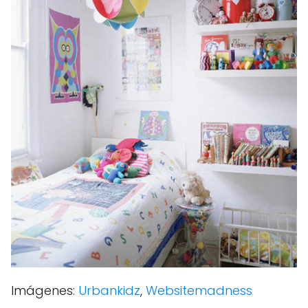
Imágenes:
Urbankidz
,
Websitemadness