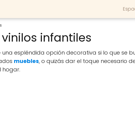
Espa
s
inilos infantiles
 una espléndida opción decorativa si lo que se 
iados
muebles
, o quizás dar el toque necesario d
l hogar.