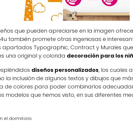
iseños que pueden apreciarse en la imagen ofrecen
our4u también promete otras ingeniosas e intere
os apartados Typographic, Contract y Murales qu
s una original y colorida
decoración para los ni
 espléndidos
diseños personalizados
, los cuales
la inclusión de algunos textos y dibujos que más s
 de colores para poder combinarlos adecuadam
, los modelos que hemos visto, en sus diferentes m
 el dormitorio