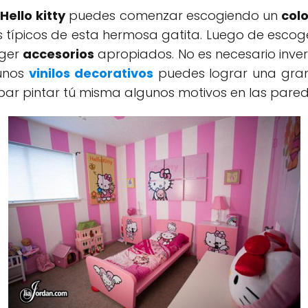
ello kitty
puedes comenzar escogiendo un
colo
res típicos de esta hermosa gatita. Luego de escog
oger
accesorios
apropiados. No es necesario inver
 unos
vinilos decorativos
puedes lograr una gran 
bar pintar tú misma algunos motivos en las pared