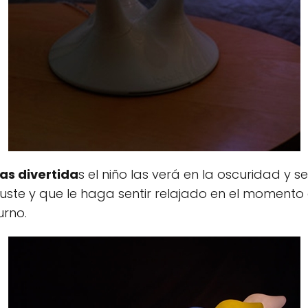
as divertida
s el niño las verá en la oscuridad y s
uste y que le haga sentir relajado en el momento 
urno.