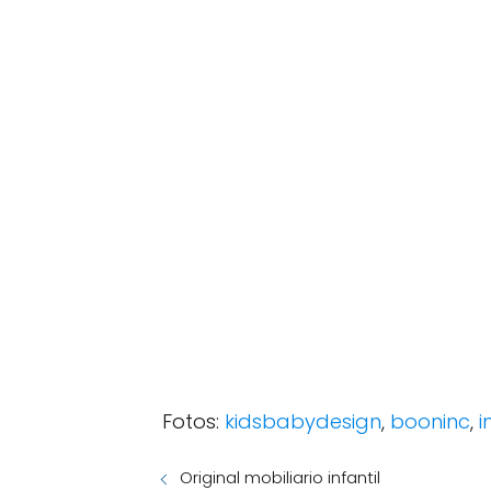
Fotos:
kidsbabydesign
,
booninc
,
i
Original mobiliario infantil