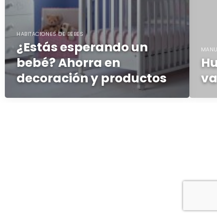
HABITACIONES DE BEBES
¿Estás esperando un
MANU
bebé? Ahorra en
Hu
decoración y productos
v