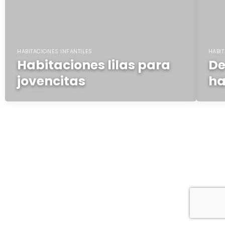
HABITACIONES INFANTILES
HABIT
Habitaciones lilas para
De
jovencitas
ha