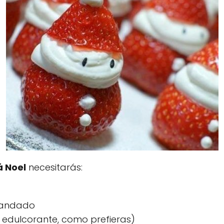
á Noel
necesitarás:
landado
 edulcorante, como prefieras)