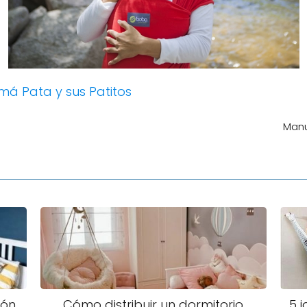
á Pata y sus Patitos
Manu
ión
Cómo distribuir un dormitorio
5 