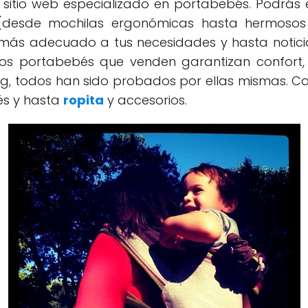
 sitio web especializado en portabebés. Podrás
desde mochilas ergonómicas hasta hermosos f
l más adecuado a tus necesidades y hasta notici
 los portabebés que venden garantizan confort
g, todos han sido probados por ellas mismas. Co
és y hasta
ropita
y accesorios.