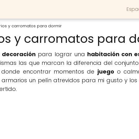
Espa
rios y carromatos para dormir
ios y carromatos para d
n
decoración
para lograr una
habitación con es
ismas las que marcan la diferencia del conjunto
 donde encontrar momentos de
juego
o calma 
s armarios un pelín atrevidos para mi gusto y lo
rtido.